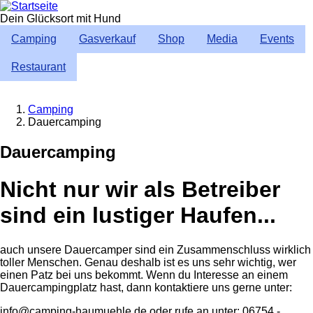
Direkt
zum
Dein Glücksort mit Hund
Inhalt
Camping
Gasverkauf
Shop
Media
Events
Restaurant
Camping
Dauercamping
Breadcrumb
Dauercamping
Nicht nur wir als Betreiber
sind ein lustiger Haufen...
auch unsere Dauercamper sind ein Zusammenschluss wirklich
toller Menschen. Genau deshalb ist es uns sehr wichtig, wer
einen Patz bei uns bekommt. Wenn du Interesse an einem
Dauercampingplatz hast, dann kontaktiere uns gerne unter:
info@camping-haumuehle.de oder rufe an unter: 06754 -