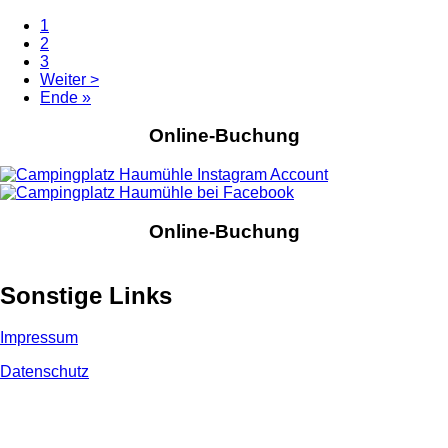
Aktuelle
1
Seite
Seite
2
Seitennummerierung
Seite
3
Nächste
Weiter >
Seite
Letzte
Ende »
Seite
Online-Buchung
Online-Buchung
Sonstige Links
Impressum
Datenschutz