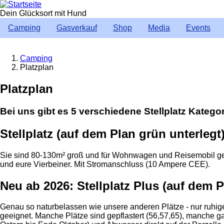
Direkt
zum
Dein Glücksort mit Hund
Inhalt
Camping
Gasverkauf
Shop
Media
Events
Camping
Platzplan
Breadcrumb
Platzplan
Bei uns gibt es 5 verschiedene Stellplatz Kategor
Stellplatz (auf dem Plan grün unterlegt)
Sie sind 80-130m² groß und für Wohnwagen und Reisemobil geei
und eure Vierbeiner. Mit Stromanschluss (10 Ampere CEE).
Neu ab 2026: Stellplatz Plus (auf dem P
Genau so naturbelassen wie unsere anderen Plätze - nur ruhi
geeignet. Manche Plätze sind gepflastert (56,57,65), manche 